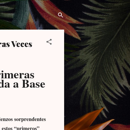
as Veces
rimeras
da a Base
mienzos sorprendentes
, estos “primeros”