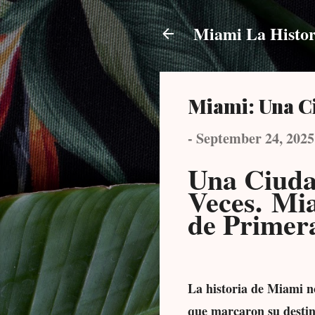
Miami La Histor
Miami: Una C
-
September 24, 2025
Una Ciuda
Veces. Mi
de Primer
La historia de Miami no
que marcaron su destino