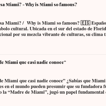
 el idioma predominante en la calle, en los medios y e
osa Miami? - Why is Miami so famous?
nglés no se utilice, por supuesto. En entornos más fo
sario manejar el idioma, pero la mayoría de los mia
do ambos idiomas de manera fluida. También hay un
osa Miami? / Why is Miami so famous? 🇪🇸 Español
bolo cultural. Ubicada en el sur del estado de Flori
ional por su mezcla vibrante de culturas, su clima t
 Su imagen está asociada a playas paradisíacas, auto
 frente al mar. Una de las razones principales por l
 puerta de entrada entre América Latina y Estados U
 venezolanas, colombianas, haitianas y muchas más,
co de acentos, sabores y tradiciones. Además, el art
 de Miami que casi nadie conoce”
iami. Eventos como Art Basel han posicionado a la
os amantes del arte contemporáneo. Distritos como 
ías al aire libre, con murales coloridos y propuesta
 de Miami que casi nadie conoce” ¿Sabías que Miami
es en el mundo pueden presumir que su fundadora fu
o la “Madre de Miami”, jugó un papel fundamental e
l siglo XIX, convenció al magnate ferroviario Henry 
a el sur de Florida. Gracias a su visión y perseveranc