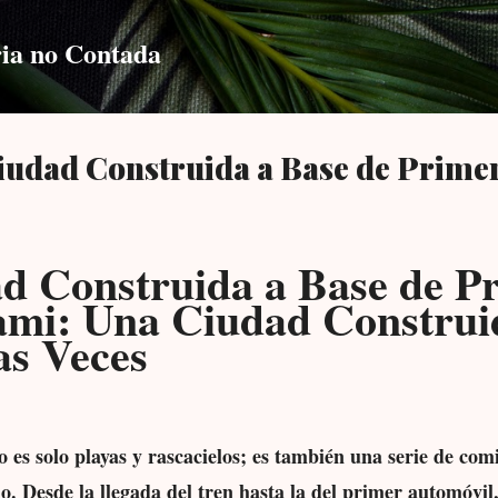
Skip to main content
ia no Contada
iudad Construida a Base de Primer
d Construida a Base de P
ami: Una Ciudad Construi
as Veces
 es solo playas y rascacielos; es también una serie de co
. Desde la llegada del tren hasta la del primer automóvil