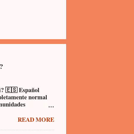
i?
i? 🇪🇸 Español
mpletamente normal
omunidades
te la cubana,
, muchos negocios,
READ MORE
un supermercado,
n muchas zonas de la