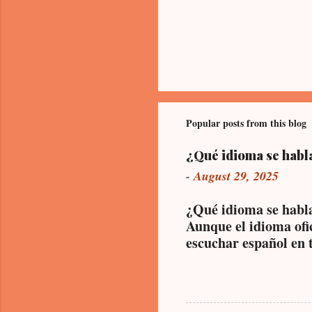
Popular posts from this blog
¿Qué idioma se habl
-
August 29, 2025
¿Qué idioma se habl
Aunque el idioma ofi
escuchar español en t
hispanohablantes que
venezolana, colombia
oficinas y servicios 
pedir un café o hacer