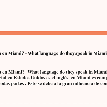
a en Miami? - What language do they speak in Miam
a en Miami? What language do they speak in Miam
cial en Estados Unidos es el inglés, en Miami es co
odas partes . Esto se debe a la gran influencia de c
 viven en la ciudad desde hace décadas, especialmen
na, argentina y nicaragüense, entre otras. De hecho
públicos ofrecen atención bilingüe. Puedes entrar a 
 trámites oficiales sin necesidad de hablar inglés. E