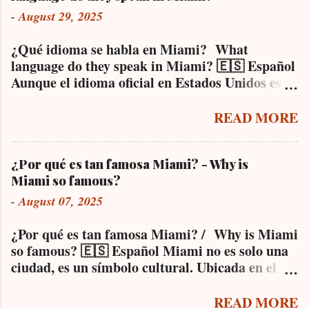
-
August 29, 2025
¿Qué idioma se habla en Miami? What
language do they speak in Miami? 🇪🇸 Español
Aunque el idioma oficial en Estados Unidos es el
inglés, en Miami es completamente normal
escuchar español en todas partes . Esto se debe a
READ MORE
la gran influencia de comunidades
hispanohablantes que viven en la ciudad desde
hace décadas, especialmente la cubana,
¿Por qué es tan famosa Miami? - Why is
venezolana, colombiana, argentina y
Miami so famous?
nicaragüense, entre otras. De hecho, muchos
-
August 07, 2025
negocios, oficinas y servicios públicos ofrecen
atención bilingüe. Puedes entrar a un
¿Por qué es tan famosa Miami? / Why is Miami
supermercado, pedir un café o hacer trámites
so famous? 🇪🇸 Español Miami no es solo una
oficiales sin necesidad de hablar inglés. En
ciudad, es un símbolo cultural. Ubicada en el
muchas zonas de la ciudad, el español es el
sur del estado de Florida, esta metrópolis ha
idioma predominante en la calle, en los medios
ganado fama internacional por su mezcla
READ MORE