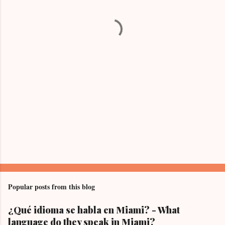
n
t
s
Popular posts from this blog
¿Qué idioma se habla en Miami? - What
language do they speak in Miami?