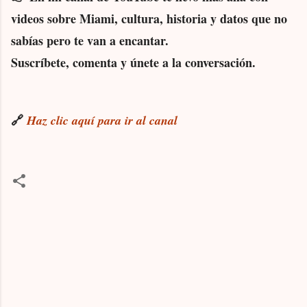
videos sobre Miami, cultura, historia y datos que no
sabías pero te van a encantar.
Suscríbete, comenta y únete a la conversación.
🔗
Haz clic aquí para ir al canal
C
o
m
m
e