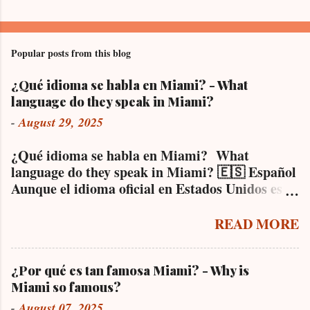
Popular posts from this blog
¿Qué idioma se habla en Miami? - What
language do they speak in Miami?
-
August 29, 2025
¿Qué idioma se habla en Miami? What
language do they speak in Miami? 🇪🇸 Español
Aunque el idioma oficial en Estados Unidos es el
inglés, en Miami es completamente normal
escuchar español en todas partes . Esto se debe a
READ MORE
la gran influencia de comunidades
hispanohablantes que viven en la ciudad desde
hace décadas, especialmente la cubana,
¿Por qué es tan famosa Miami? - Why is
venezolana, colombiana, argentina y
Miami so famous?
nicaragüense, entre otras. De hecho, muchos
-
August 07, 2025