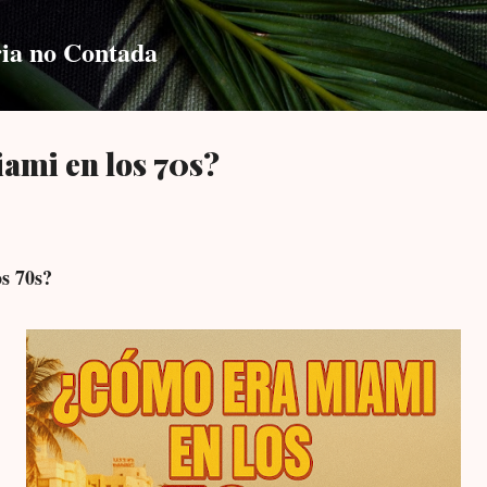
Skip to main content
ia no Contada
ami en los 70s?
s 70s?