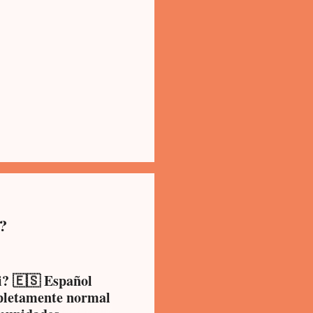
i?
i? 🇪🇸 Español
mpletamente normal